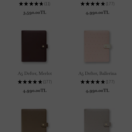
★
★
★
★
★
11
★
★
★
★
★
177
11
177
3,590.00TL
4,990.00TL
A5 Defter, Merlot
A5 Defter, Ballerina
★
★
★
★
★
177
★
★
★
★
★
177
177
177
4,990.00TL
4,990.00TL