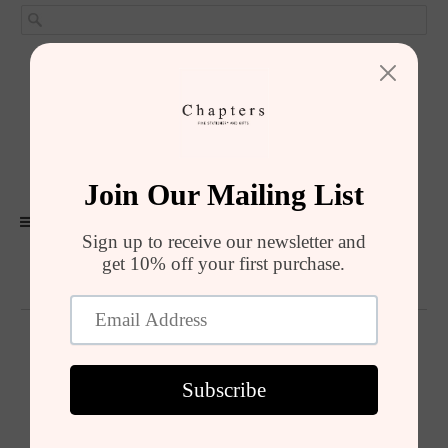
GIRIŞ YAP
SEPET (
0
)
ALIŞVERIŞI TAMAMLA
MENU
Defterler
Defterler