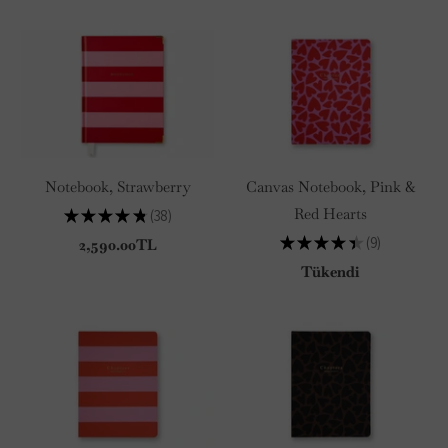
Notebook, Strawberry
Canvas Notebook, Pink &
Red Hearts
★
★
★
★
★
38
38
★
★
★
★
★
9
2,590.00TL
9
Tükendi