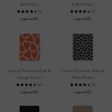
Red Stripes
& Red Hearts
★
★
★
★
★
9
★
★
★
★
★
9
9
9
1,190.00TL
1,190.00TL
Canvas Notebook, Pink &
Canvas Notebook, Black &
Orange Hearts
White Hearts
★
★
★
★
★
10
★
★
★
★
★
9
10
9
1,190.00TL
1,190.00TL