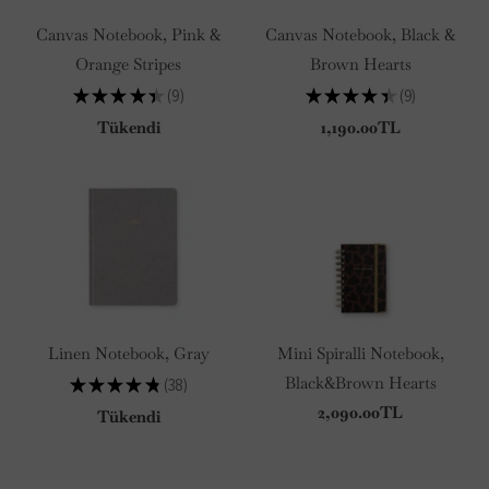
Canvas Notebook, Pink &
Canvas Notebook, Black &
Orange Stripes
Brown Hearts
★
★
★
★
★
9
★
★
★
★
★
9
9
9
Tükendi
1,190.00TL
Linen Notebook, Gray
Mini Spiralli Notebook,
Black&Brown Hearts
★
★
★
★
★
38
38
2,090.00TL
Tükendi