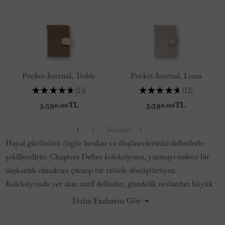
Pocket Journal, Teddy
Pocket Journal, Luna
★
★
★
★
★
11
★
★
★
★
★
11
11
11
3,590.00TL
3,590.00TL
1
2
Sonraki
Hayal gücünüzü özgür bırakın ve düşüncelerinizi defterlerle
şekillendirin. Chapters Defter koleksiyonu, yazmayı sadece bir
alışkanlık olmaktan çıkarıp bir ritüele dönüştürüyor.
Koleksiyonda yer alan zarif defterler, gündelik notlardan büyük
hedeflerinize kadar her şeyi yazıya dökmeniz için mükemmel bir
Daha Fazlasını Gör
alan sunar. Bu deneyimi tamamlamak için roller pen ve
tükenmez kalem gibi kaliteli yazım araçları da koleksiyona eşlik