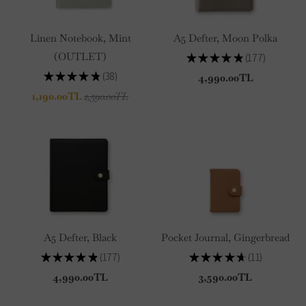
Linen Notebook, Mint
A5 Defter, Moon Polka
(OUTLET)
★
★
★
★
★
177
177
★
★
★
★
★
38
4,990.00TL
38
1,190.00TL
2,590.00TL
A5 Defter, Black
Pocket Journal, Gingerbread
★
★
★
★
★
177
★
★
★
★
★
11
177
11
4,990.00TL
3,590.00TL