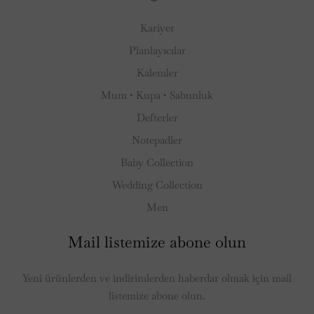
Cam Sabunluk Seti Neden Tercih
Kariyer
Edilmeli?
Planlayıcılar
Camın zarafeti, banyolarda hafiflik ve ferahlık hissi yaratır. Cam
Kalemler
sabunluk setleri, her dekorasyon stiline uyum sağlayan şeffaf ve
Mum • Kupa • Sabunluk
minimalist tasarımlarıyla dikkat çeker. Temizlik açısından
Defterler
kolaylık sunarken, dayanıklı yapısıyla da uzun yıllar kullanıma
Notepadler
uygundur. Şeffaf yüzeyleri sayesinde, sabun miktarını her an
Baby Collection
görebilmeniz, pratik bir kullanım sağlar.
Wedding Collection
Cam Sabunluk Setleriyle Banyonuza Işık
Men
Katın
Mail listemize abone olun
Zarif ve Zamansız Tasarımlar
Yeni ürünlerden ve indirimlerden haberdar olmak için mail
listemize abone olun.