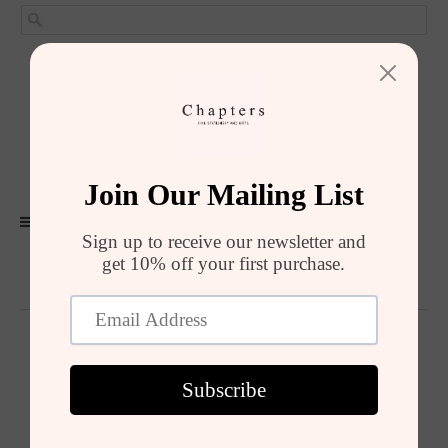
GIRIŞ YAP
SEPET (
0
)
ALIŞVERIŞI TAMAMLA
MENU
Sabunluk Setleri
Sabunluk Setleri