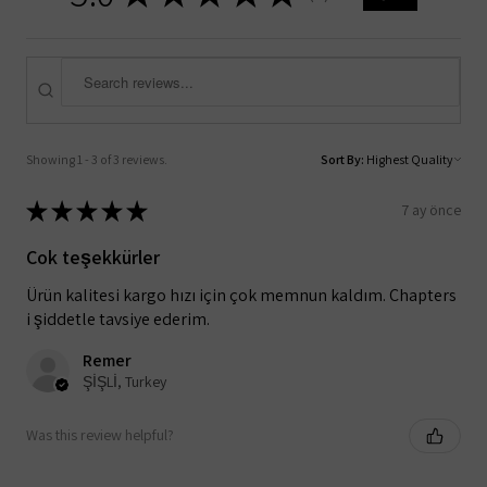
Showing 1 - 3 of 3 reviews.
Sort By:
★
★
★
★
★
7 ay önce
Çok teşekkürler
Ürün kalitesi kargo hızı için çok memnun kaldım. Chapters
i şiddetle tavsiye ederim.
Remer
ŞİŞLİ, Turkey
Was this review helpful?