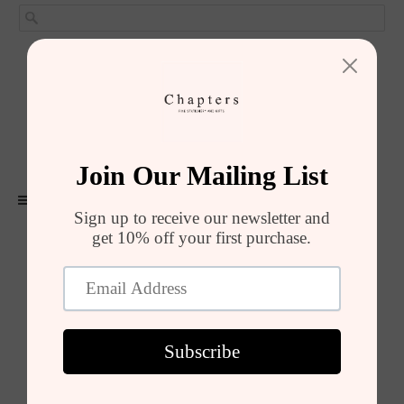
GIRIŞ YAP
SEPET (
0
)
ALIŞVERIŞI TAMAMLA
MENU
Laptop Çantaları
Laptop Çantası, Black