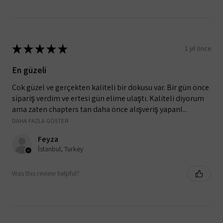
★
★
★
★
★
1 yıl önce
En güzeli
Çok güzel ve gerçekten kaliteli bir dokusu var. Bir gün önce
sipariş verdim ve ertesi gün elime ulaştı. Kaliteli diyorum
ama zaten chapters tan daha önce alışveriş yapanl...
DAHA FAZLA GÖSTER
Feyza
İstanbul, Turkey
Was this review helpful?