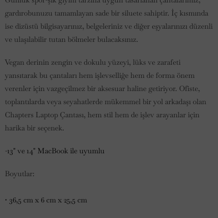
ğ
gardırobunuzu tamamlayan sade bir siluete sahiptir. İç kısmında
i
ise dizüstü bilgisayarınız, belgeleriniz ve diğer eşyalarınızı düzenli
n
ve ulaşılabilir tutan bölmeler bulacaksınız.
d
e
Vegan derinin zengin ve dokulu yüzeyi, lüks ve zarafeti
b
yansıtarak bu çantaları hem işlevselliğe hem de forma önem
e
verenler için vazgeçilmez bir aksesuar haline getiriyor. Ofiste,
n
toplantılarda veya seyahatlerde mükemmel bir yol arkadaşı olan
i
Chapters Laptop Çantası, hem stil hem de işlev arayanlar için
h
harika bir seçenek.
a
b
-13" ve 14" MacBook ile uyumlu
e
r
Boyutlar:
d
a
•
36,5 cm x 6 cm x 25,5 cm
r