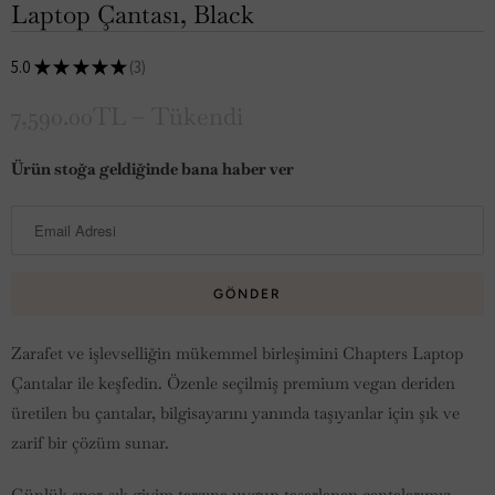
Laptop Çantası, Black
5.0
★
★
★
★
★
3
3
7,590.00TL
– Tükendi
B
Ürün stoğa geldiğinde bana haber ver
u
ü
r
ü
n
g
Zarafet ve işlevselliğin mükemmel birleşimini Chapters Laptop
e
Çantalar ile keşfedin. Özenle seçilmiş premium vegan deriden
l
üretilen bu çantalar, bilgisayarını yanında taşıyanlar için şık ve
d
zarif bir çözüm sunar.
i
Günlük spor-şık giyim tarzına uygun tasarlanan çantalarımız,