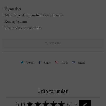
e
• V
egan deri
t
• Altın folyo detaylandırma ve donanım
.
• Kumaş iç astar
:
• Özel hediye kutusunda
TÜKENDI
Tweet
Share
Pin It
Email
Ürün Yorumları
5.0
★
★
★
★
★
3
3