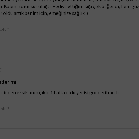
. Kalem sorunsuz ulaştı. Hediye ettiğim kişi çok beğendi, hem güz
 oldu artık benim için, emeğinize sağlık :)
lpful?
★
nderimi
isinden eksik ürün çıktı, 1 hafta oldu yenisi gönderilmedi.
lpful?