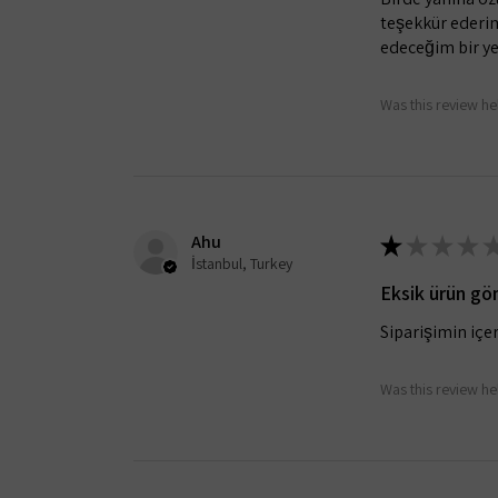
teşekkür ederim
edeceğim bir yer
Was this review he
Ahu
★
★
★
★
İstanbul, Turkey
Eksik ürün gö
Siparişimin içer
Was this review he