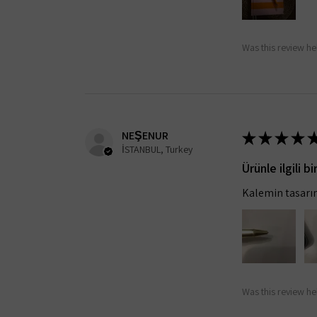
Was this review he
NEŞENUR
★
★
★
★
İSTANBUL, Turkey
Ürünle ilgili 
Kalemin tasarım
Was this review he