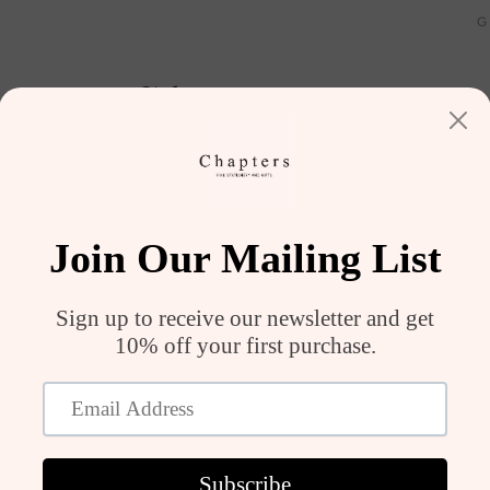
G
ILAR
SHOP
MEN
ÇANTA VE AKSES
BABY COLLECTION
SALE
Sig
4.6
★
★