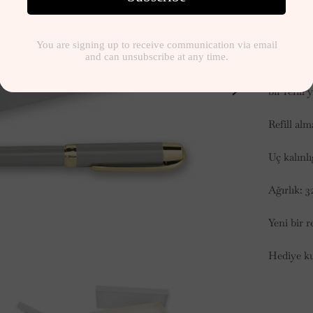
2,090.
Göz alıcı 
kullanman
dengeli f
bir refill 
Refill alm
Uç kalınlı
Ağırlık: 3
Yeni bir r
Hediye k