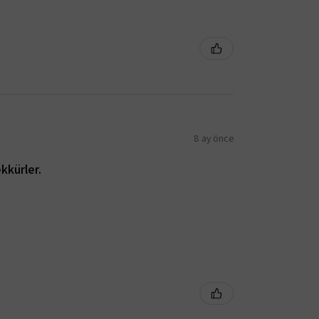
8 ay önce
kkürler.