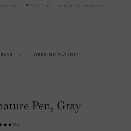
IRIŞ YAP
SEPET (
0
)
ALIŞVERIŞI TAMAMLA
UARLAR
WEDDING PLANNER
nature Pen, Gray
★
★
★
45
45