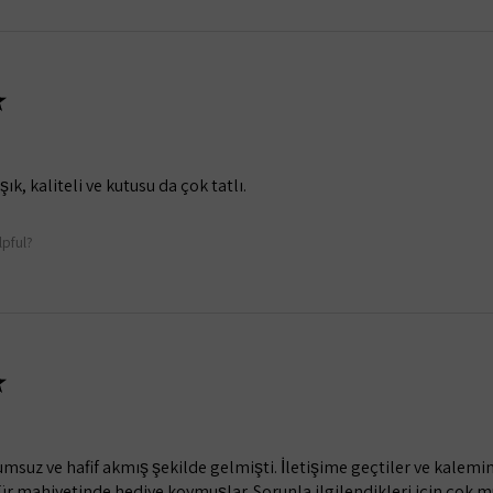
★
k, kaliteli ve kutusu da çok tatlı.
lpful?
★
suz ve hafif akmış şekilde gelmişti. İletişime geçtiler ve kalemi
ür mahiyetinde hediye koymuşlar. Sorunla ilgilendikleri için çok m