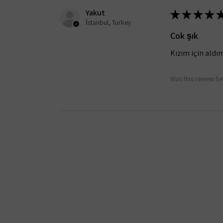
Yakut
★
★
★
★
İstanbul, Turkey
Çok şık
Kızım için aldı
Was this review he