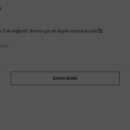
★
m. Çok beğendi. Benim için de büyük mutluluk oldu🥰
lpful?
SHOW MORE