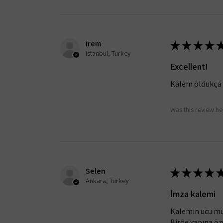
irem
★
★
★
★
Istanbul, Turkey
Excellent!
Kalem oldukça şı
Was this review he
Selen
★
★
★
★
Ankara, Turkey
İmza kalemi
Kalemin ucu mum
Birde yanına öz