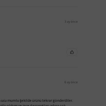
3 ay önce
6 ay önce
n ucu mumlu şekilde ürünü tekrar gönderdiler.
utlu oldum ve ince davranışları adına çok