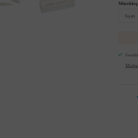
Mürekkep
Genelde
Mağaza