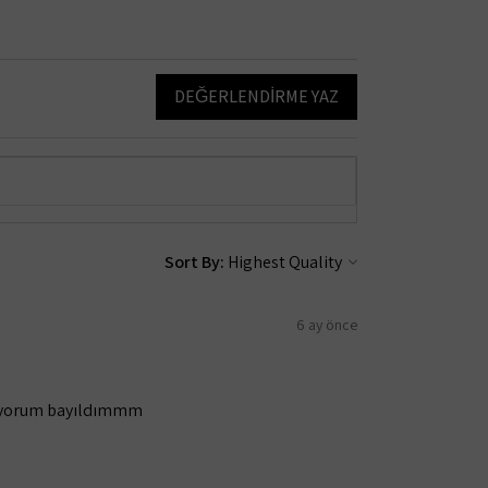
DEĞERLENDIRME YAZ
Sort By:
6 ay önce
amıyorum bayıldımmm