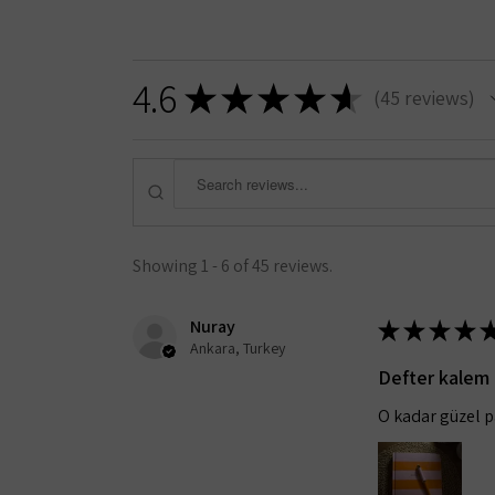
4.6
★
★
★
★
★
45
reviews
45
Showing 1 - 6 of 45 reviews.
Nuray
★
★
★
★
Ankara, Turkey
Defter kalem
O kadar güzel 