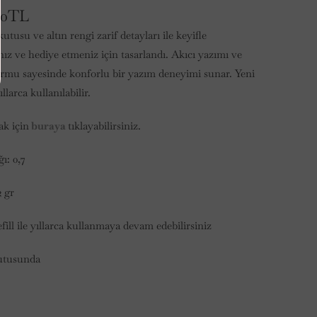
00TL
kutusu ve altın rengi zarif detayları ile keyifle
ız ve hediye etmeniz için tasarlandı. Akıcı yazımı ve
ormu sayesinde konforlu bir yazım deneyimi sunar.
Yeni
yıllarca kullanılabilir.
ak için
buraya
tıklayabilirsiniz.
ğı: 0,7
2 gr
efill ile yıllarca kullanmaya devam edebilirsiniz
utusunda