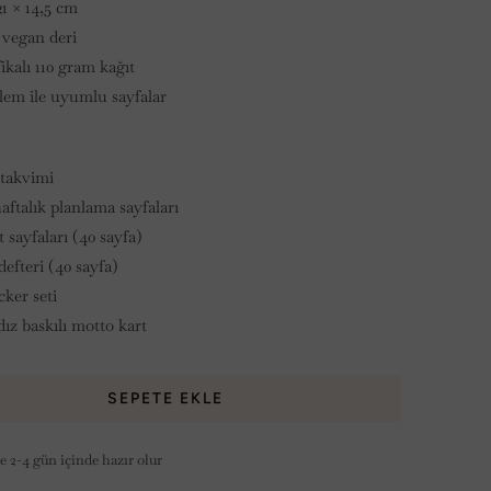
21 × 14,5 cm
vegan deri
ikalı 110 gram kağıt
em ile uyumlu sayfalar
 takvimi
aftalık planlama sayfaları
t sayfaları (40 sayfa)
efteri (40 sayfa)
cker seti
dız baskılı motto kart
SEPETE EKLE
 2-4 gün içinde hazır olur