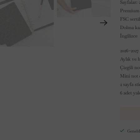
Sayfalar: 
Premium 
FSC sertif
Dolma kal
İngilizce
2026–2027
Aylık ve h
Çizgili no
Mini not d
2 sayfa sti
6 adet yal
Genelde