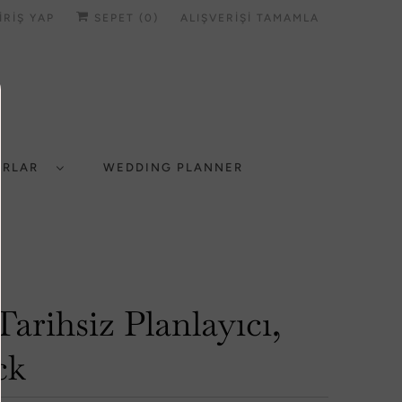
IRIŞ YAP
SEPET (
0
)
ALIŞVERIŞI TAMAMLA
UARLAR
WEDDING PLANNER
Tarihsiz Planlayıcı,
ck