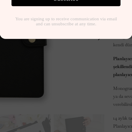
4,990
A5 Tarihsi
ile planla
verdiğini
kendi düz
Planlayıc
şekillendi
planlayıcı
Monogram s
ya da sev
verebilirs
14 aylık t
Planlayıcı