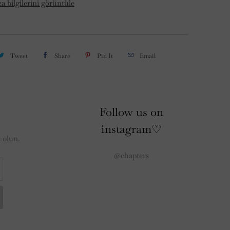
 bilgilerini görüntüle
Tweet
Share
Pin It
Email
Follow us on
instagram♡
 olun.
@chapters