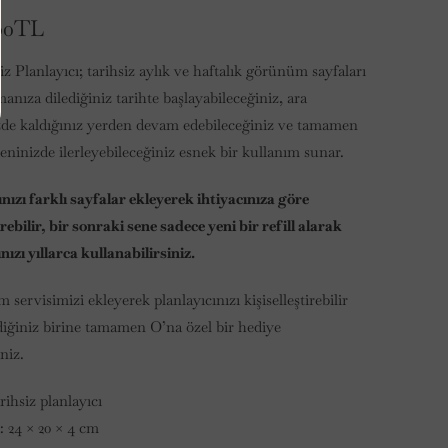
.00TL
z Planlayıcı; tarihsiz aylık ve haftalık görünüm sayfaları
manıza dilediğiniz tarihte başlayabileceğiniz, ara
zde kaldığınız yerden devam edebileceğiniz ve tamamen
eninizde ilerleyebileceğiniz esnek bir kullanım sunar.
ınızı farklı sayfalar ekleyerek ihtiyacınıza göre
rebilir, bir sonraki sene sadece yeni bir refill alarak
nızı yıllarca kullanabilirsiniz.
ervisimizi ekleyerek planlayıcınızı kişiselleştirebilir
diğiniz birine tamamen O’na özel bir hediye
iniz.
arihsiz planlayıcı
: 24 × 20 × 4 cm