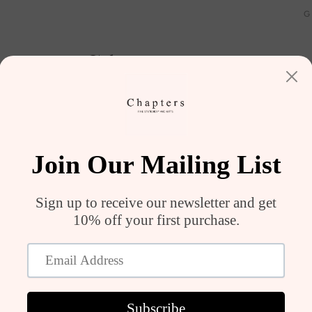
G
ILAR
SHOP
MEN
ÇANTA VE AKSES
BABY COLLECTION
SALE
A5 
Bla