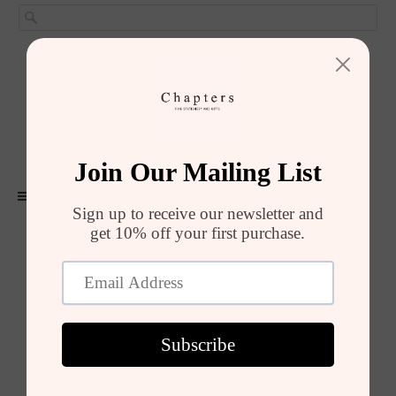
GIRIŞ YAP
SEPET (
0
)
ALIŞVERIŞI TAMAMLA
MENU
Ürünler
Ballpoint Pen Refill, 3'lü Set