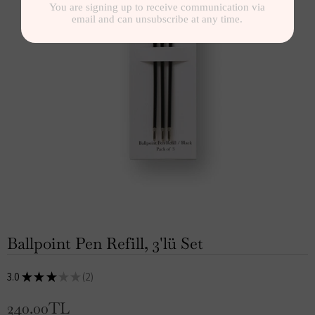
Ballpoint Pen Refill, 3'lü Set
3.0
★
★
★
★
★
2
2
240.00TL