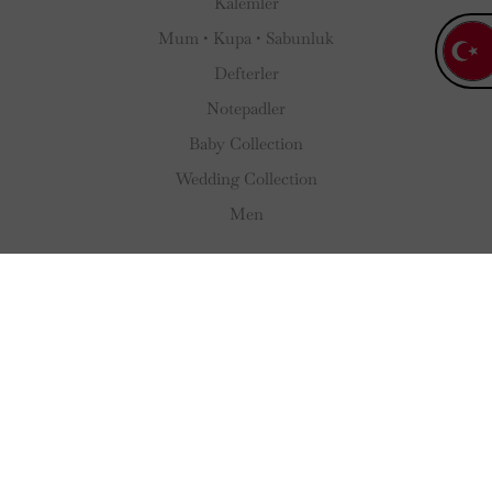
Kalemler
Mum • Kupa • Sabunluk
Defterler
Notepadler
Baby Collection
Wedding Collection
Men
Mail listemize abone olun
Yeni ürünlerden ve indirimlerden haberdar olmak için mail
listemize abone olun.