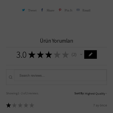
Tweet
Share
Pin It
Email
Ürün Yorumları
3.0
★
★
★
★
★
2
2
Showing 1 - 2 of 2 reviews.
Sort By:
★
★
★
★
★
7 ay önce