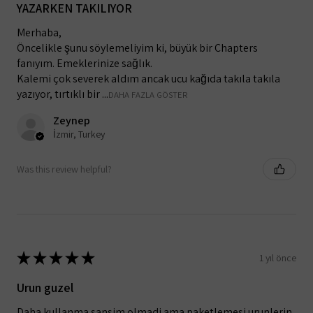
YAZARKEN TAKILIYOR
Merhaba,
Öncelikle şunu söylemeliyim ki, büyük bir Chapters
fanıyım. Emeklerinize sağlık.
Kalemi çok severek aldım ancak ucu kağıda takıla takıla
yazıyor, tırtıklı bir ...
DAHA FAZLA GÖSTER
Zeynep
İzmir, Turkey
Was this review helpful?
★
★
★
★
★
1 yıl önce
Urun guzel
Daha kullanma sansim olmadi ama paketlemesi urunlerin