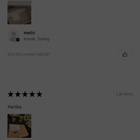
melis
Konak, Turkey
Was this review helpful?
★
★
★
★
★
1 yıl önce
Harika