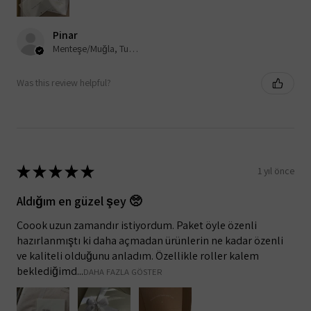
Pinar
Menteşe/Muğla, Turkey
Was this review helpful?
★
★
★
★
★
1 yıl önce
Aldığım en güzel şey 🥺
Çoook uzun zamandır istiyordum. Paket öyle özenli
hazırlanmıştı ki daha açmadan ürünlerin ne kadar özenli
ve kaliteli olduğunu anladım. Özellikle roller kalem
beklediğimd...
DAHA FAZLA GÖSTER