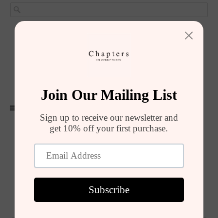
GIRIŞ YAP
SEPET (
0
)
ALIŞVERIŞI TAMAMLA
MENU
Ürünler
Monogram Servisi / 1 cm and 0,5 cm together
Ürün Yorumları