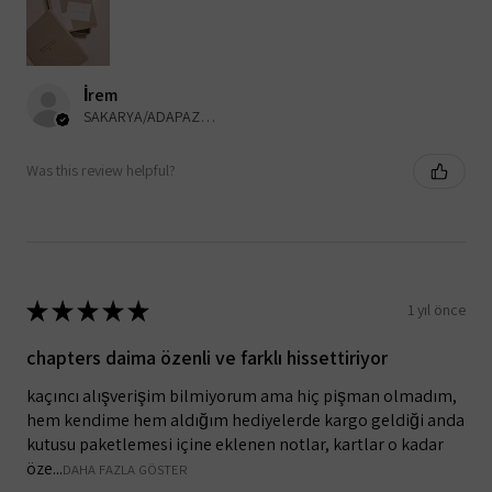
İrem
SAKARYA/ADAPAZARI, Turkey
Was this review helpful?
★
★
★
★
★
1 yıl önce
chapters daima özenli ve farklı hissettiriyor
kaçıncı alışverişim bilmiyorum ama hiç pişman olmadım,
hem kendime hem aldığım hediyelerde kargo geldiği anda
kutusu paketlemesi içine eklenen notlar, kartlar o kadar
öze...
DAHA FAZLA GÖSTER