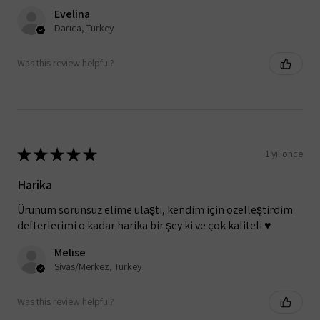
Evelina
Darıca, Turkey
Was this review helpful?
★
★
★
★
★
1 yıl önce
Harika
Ürünüm sorunsuz elime ulaştı, kendim için özelleştirdim
defterlerimi o kadar harika bir şey ki ve çok kaliteli ♥️
Melise
Sivas/Merkez, Turkey
Was this review helpful?