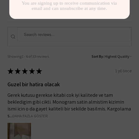
4.6
★
★
★
★
★
33
33
Showing 1 - 6 of 33 reviews.
Sort By:
★
★
★
★
★
1 yıl önce
Guzel bir hatira olacak
Gerek kutusu gerekse kitabi cok iyi kalitede ve tam
bekledigim gibi cikti. Monogram satin almistim kizimin
ismi icin o da gayet kaliteli bir sekilde basilmis. Kargolama
s...
DAHA FAZLA GÖSTER