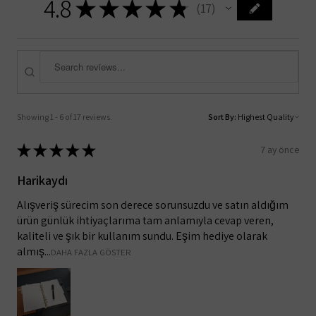
4.8
★
★
★
★
★
17
17
Showing 1 - 6 of 17 reviews.
Sort By:
★
★
★
★
★
7 ay önce
Harikaydı
Alışveriş sürecim son derece sorunsuzdu ve satın aldığım
ürün günlük ihtiyaçlarıma tam anlamıyla cevap veren,
kaliteli ve şık bir kullanım sundu. Eşim hediye olarak
almış...
DAHA FAZLA GÖSTER