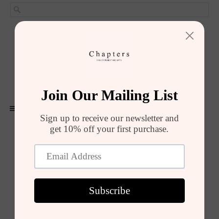
GIRIŞ YAP
SEPET (
0
)
ALIŞVERIŞI TAMAMLA
MENU
Ürünler
A5 Çizgili Sayfalar