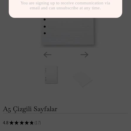
A5 Çizgili Sayfalar
4.8
★
★
★
★
★
17
17