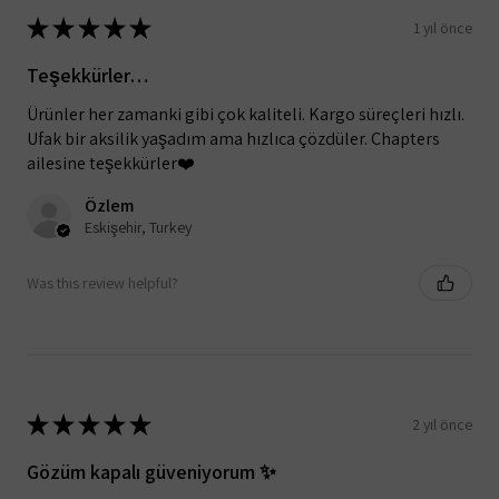
★
★
★
★
★
1 yıl önce
Teşekkürler…
Ürünler her zamanki gibi çok kaliteli. Kargo süreçleri hızlı.
Ufak bir aksilik yaşadım ama hızlıca çözdüler. Chapters
ailesine teşekkürler❤️
Özlem
Eskişehir, Turkey
Was this review helpful?
★
★
★
★
★
2 yıl önce
Gözüm kapalı güveniyorum ✨