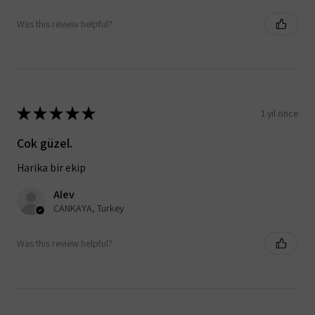
Was this review helpful?
★
★
★
★
★
1 yıl önce
Çok güzel.
Harika bir ekip
Alev
ÇANKAYA, Turkey
Was this review helpful?