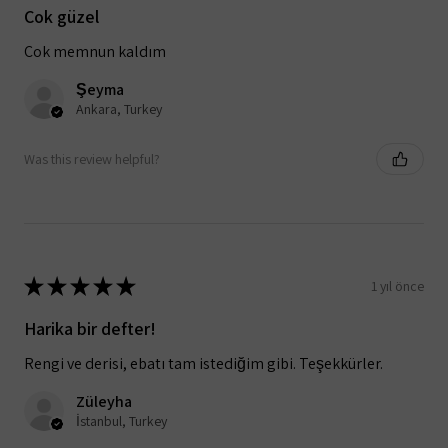
Çok güzel
Çok memnun kaldım
Şeyma
Ankara, Turkey
Was this review helpful?
★
★
★
★
★
1 yıl önce
Harika bir defter!
Rengi ve derisi, ebatı tam istediğim gibi. Teşekkürler.
Züleyha
İstanbul, Turkey