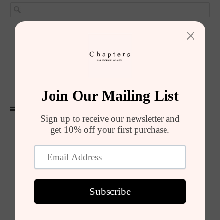
GIRIŞ YAP
SEPET (
0
)
ALIŞVERIŞI TAMAMLA
MENU
Ürünler
Pocket Journal, Olive