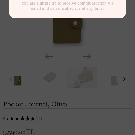
Pocket Journal, Olive
4.7
★
★
★
★
★
11
11
3,590.00TL