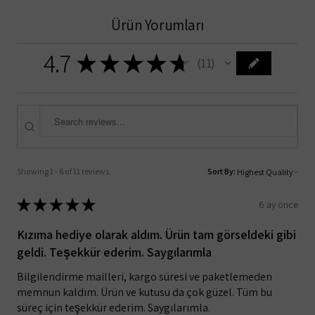
Ürün Yorumları
4.7
★
★
★
★
★
11
11
Showing 1 - 6 of 11 reviews.
Sort By:
★
★
★
★
★
6 ay önce
Kızıma hediye olarak aldım. Ürün tam görseldeki gibi
geldi. Teşekkür ederim. Saygılarımla
Bilgilendirme mailleri, kargo süresi ve paketlemeden
memnun kaldım. Ürün ve kutusu da çok güzel. Tüm bu
süreç için teşekkür ederim. Saygılarımla.