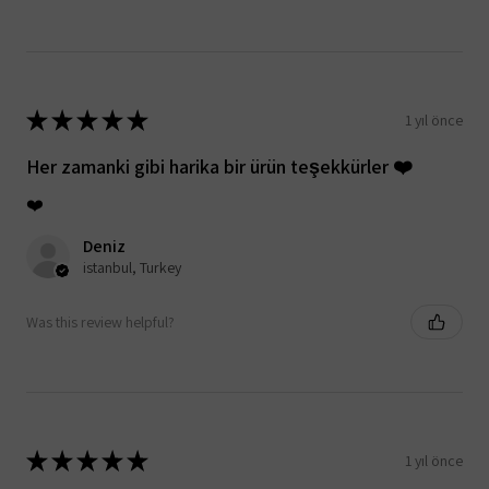
★
★
★
★
★
1 yıl önce
Her zamanki gibi harika bir ürün teşekkürler ❤️
❤️
Deniz
istanbul, Turkey
Was this review helpful?
★
★
★
★
★
1 yıl önce