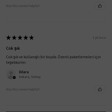
Was this review helpful?
★
★
★
★
★
1 yıl önce
Çok şık
Çok şık ve kullanışlı bir boyda. Özenli paketlemeleri için
teşekkürler.
Dilara
Ankara, Turkey
Was this review helpful?