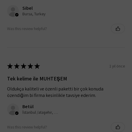
Sibel
Bursa, Turkey
Was this review helpful?
★
★
★
★
★
1 yıl önce
Tek kelime ile MUHTEŞEM
Oldukça kaliteli ve özenli paketti bir çok konuda
özendiğim bi firma kesinlikle tavsiye ederim.
Betül
İstanbul /ataşehir, Turkey
Was this review helpful?