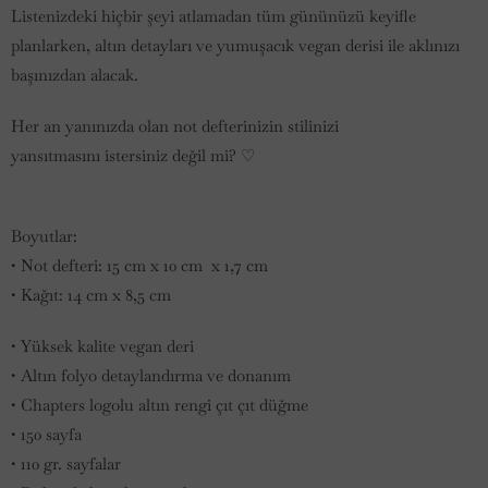
Listenizdeki hiçbir şeyi atlamadan tüm gününüzü keyifle
planlarken, altın detayları ve yumuşacık vegan derisi ile aklınızı
başınızdan alacak.
Her an yanınızda olan not defterinizin stilinizi
yansıtmasını istersiniz değil mi? ♡
Boyutlar:
• Not defteri: 15 cm x 10 cm x 1,7 cm
• Kağıt: 14 cm x 8,5 cm
• Yüksek kalite vegan deri
• Altın folyo detaylandırma ve donanım
• Chapters logolu altın rengi çıt çıt düğme
• 150 sayfa
• 110 gr. sayfalar